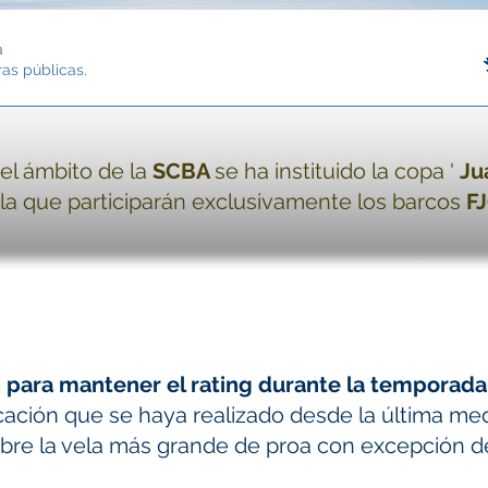
a
ras públicas.
el ámbito de la
SCBA
se ha instituido la copa ‘
Ju
la que participarán exclusivamente los barcos
F
e
para mantener el rating durante la temporada
cación que se haya realizado desde la última med
bre la vela más grande de proa con excepción de