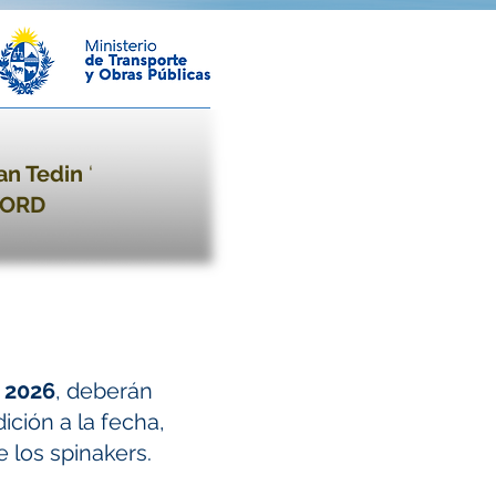
an Tedin
‘
JORD
 2026
, deberán
ición a la fecha,
 los spinakers.