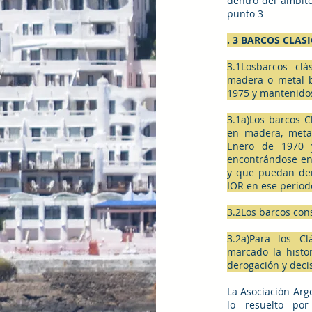
dentro del ámbito
punto 3
. 3 BARCOS CLAS
3.1Losbarcos clá
madera o metal b
1975 y mantenidos
3.1a)Los barcos C
en madera, metal
Enero de 1970 
encontrándose en
y que puedan dem
IOR en ese period
3.2Los barcos con
3.2a)Para los C
marcado la histo
derogación y decis
La Asociación Arg
lo resuelto por