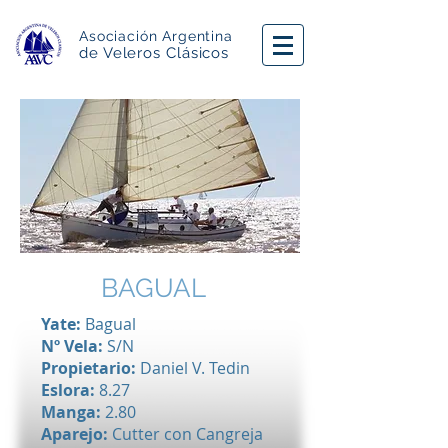
Asociación Argentina
de Veleros Clásicos
BAGUAL
Yate:
Bagual
Nº Vela:
S/N
Propietario:
Daniel V. Tedin
Eslora:
8.27
Manga:
2.80
Aparejo:
Cutter con Cangreja