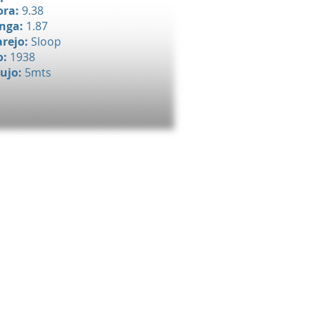
ora:
9.38
nga:
1.87
rejo:
Sloop
o:
1938
ujo:
5mts