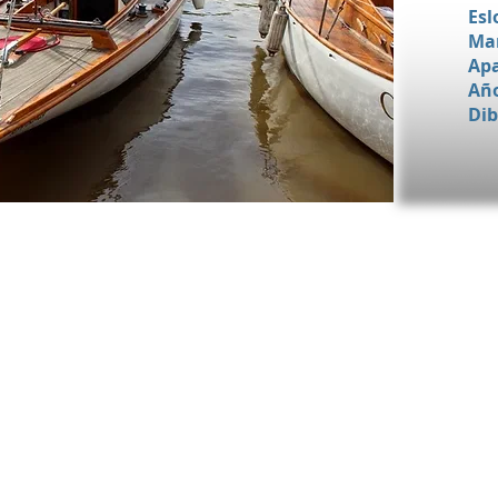
Esl
Ma
Apa
Añ
Dib
ajuestudio.com