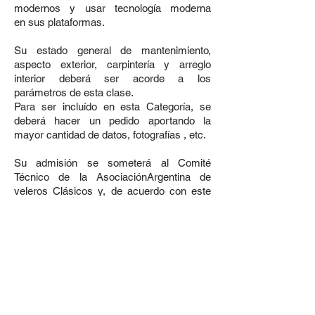
modernos y usar tecnología moderna
en sus plataformas.
Su estado general de mantenimiento,
aspecto exterior, carpintería y arreglo
interior deberá ser acorde a los
parámetros de esta clase.
Para ser incluído en esta Categoría, se
deberá hacer un pedido aportando la
mayor cantidad de datos, fotografías , etc.
Su admisión se someterá al Comité
Técnico de la AsociaciónArgentina de
veleros Clásicos y, de acuerdo con este
cuerpo, serán admitidos para participar en
Campeonatos en una categoría
independiente y con puntuación separada.
Cada yate deberá en cualquier caso estar
en posesión de un Certificado de ORC
vigente.
Formulario